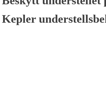
Beskytt understelle
Kepler understellsb