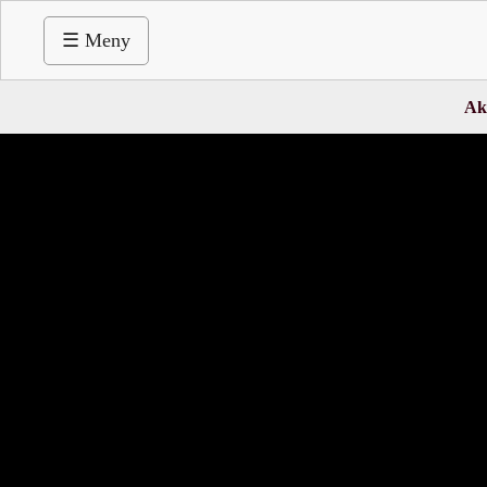
☰ Meny
Ak