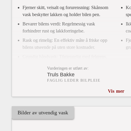
Fjerner skitt, veisalt og forurensning: Skånsom
Kor
vask beskytter lakken og holder bilen pen.
spe
Bevarer bilens verdi: Regelmessig vask
Ik
forhindrer rust og lakkforringelse.
co
Rask og rimelig: En effektiv måte å friske opp
Fje
bilens utseende på uten store kostnader.
gr
Grundig håndvask: Tilgjengelig med felgrens,
avfetting og detaljer for et komplett resultat.
Vurderingen er utført av:
Klar for visning eller henting: Perfekt før salg,
Truls Bakke
service eller spesielle anledninger.
FAGLIG LEDER BILPLEIE
Vis mer
Bilder av utvendig vask