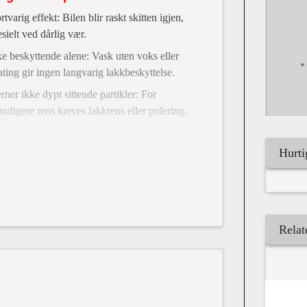
tvarig effekt: Bilen blir raskt skitten igjen,
sielt ved dårlig vær.
ke beskyttende alene: Vask uten voks eller
*
ating gir ingen langvarig lakkbeskyttelse.
rner ikke dypt sittende partikler: For
undigere rens kreves lakkrens eller polering.
Hurti
Relat