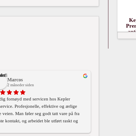
11
Ke
kr.
Pre
ant
Marcos
2 måneder siden
dig fornøyd med servicen hos Kepler 
service. Profesjonelle, effektive og ærlige 
e veien. Man føler seg godt tatt vare på fra 
ste kontakt, og arbeidet ble utført raskt og 
 høy kvalitet. Det er tydelig at de bryr seg 
både bilen og kunden. Anbefales virkelig til 