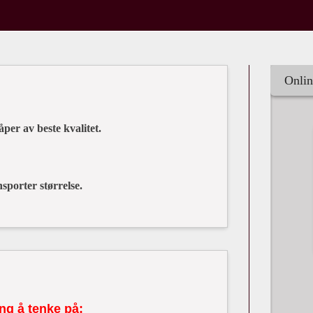
Onlin
per av beste kvalitet.
sporter størrelse.
ng å tenke på: