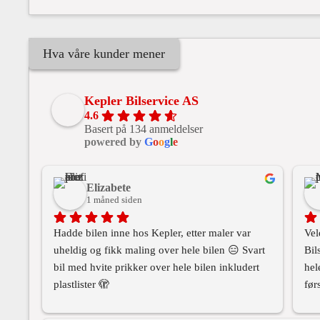
Hva våre kunder mener
Kepler Bilservice AS
4.6
Basert på 134 anmeldelser
powered by
G
o
o
g
l
e
Elizabete
1 måned siden
Hadde bilen inne hos Kepler, etter maler var 
Vel
uheldig og fikk maling over hele bilen 😑 Svart 
Bil
bil med hvite prikker over hele bilen inkludert 
hel
plastlister 🫣
før
Nå er bilen som ny, skinnende ren og fin, og 
med
takk for det lille ekstra med ren frontrute og rene 
om 