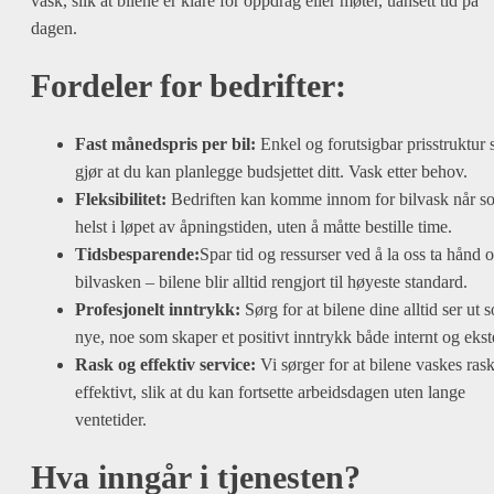
vask, slik at bilene er klare for oppdrag eller møter, uansett tid på
dagen.
Fordeler for bedrifter:
Fast månedspris per bil:
Enkel og forutsigbar prisstruktur
gjør at du kan planlegge budsjettet ditt. Vask etter behov.
Fleksibilitet:
Bedriften kan komme innom for bilvask når s
helst i løpet av åpningstiden, uten å måtte bestille time.
Tidsbesparende:
Spar tid og ressurser ved å la oss ta hånd 
bilvasken – bilene blir alltid rengjort til høyeste standard.
Profesjonelt inntrykk:
Sørg for at bilene dine alltid ser ut 
nye, noe som skaper et positivt inntrykk både internt og ekst
Rask og effektiv service:
Vi sørger for at bilene vaskes ras
effektivt, slik at du kan fortsette arbeidsdagen uten lange
ventetider.
Hva inngår i tjenesten?