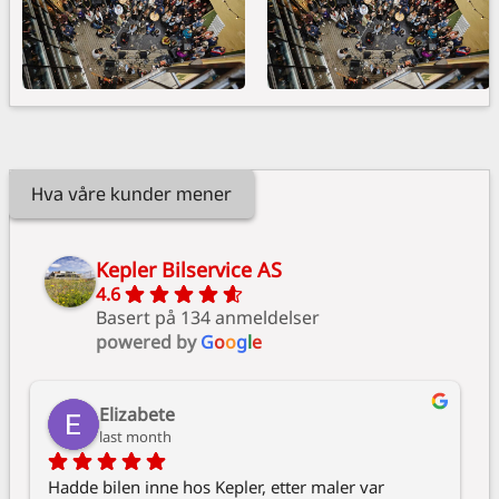
Hva våre kunder mener
Kepler Bilservice AS
4.6
Basert på 134 anmeldelser
powered by
G
o
o
g
l
e
Elizabete
last month
Hadde bilen inne hos Kepler, etter maler var 