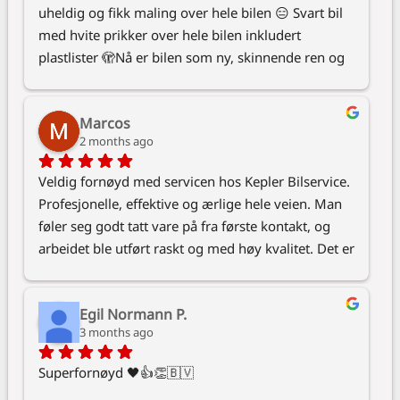
uheldig og fikk maling over hele bilen 😑 Svart bil 
med hvite prikker over hele bilen inkludert 
plastlister 🫣Nå er bilen som ny, skinnende ren og 
fin, og takk for det lille ekstra med ren frontrute og 
rene tepper 😊 fikk raskt svar og like raskt oppsett 
Marcos
av time. 😊
2 months ago
Veldig fornøyd med servicen hos Kepler Bilservice. 
Profesjonelle, effektive og ærlige hele veien. Man 
føler seg godt tatt vare på fra første kontakt, og 
arbeidet ble utført raskt og med høy kvalitet. Det er 
tydelig at de bryr seg om både bilen og kunden. 
Anbefales virkelig til alle som ønsker trygg og god 
Egil Normann P.
bilservice.
3 months ago
Superfornøyd 🖤👍👏🇧🇻