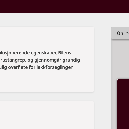
Onlin
lusjonerende egenskaper. Bilens
ge rustangrep, og gjennomgår grundig
ulig overflate før lakkforseglingen