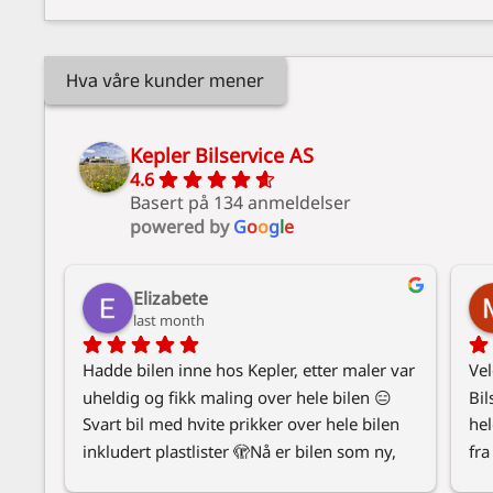
pollen som fester seg til overflaten.
Hva våre kunder mener
Kepler Bilservice AS
4.6
Basert på 134 anmeldelser
powered by
G
o
o
g
l
e
Elizabete
last month
Hadde bilen inne hos Kepler, etter maler var 
Vel
uheldig og fikk maling over hele bilen 😑 
Bil
Svart bil med hvite prikker over hele bilen 
hel
inkludert plastlister 🫣Nå er bilen som ny, 
fra
skinnende ren og fin, og takk for det lille 
ras