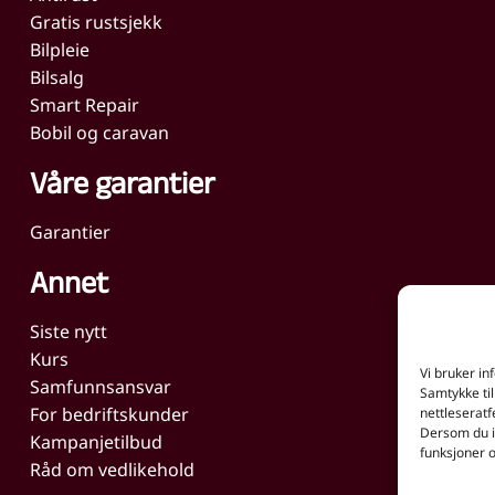
Gratis rustsjekk
Bilpleie
Bilsalg
Smart Repair
Bobil og caravan
Våre garantier
Garantier
Annet
Siste nytt
Kurs
Vi bruker in
Samfunnsansvar
Samtykke til
For bedriftskunder
nettleseratf
Dersom du ik
Kampanjetilbud
funksjoner o
Råd om vedlikehold