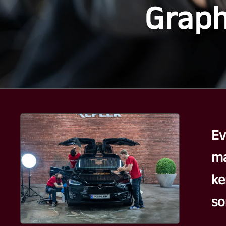
Graph
Ev
ma
ke
so