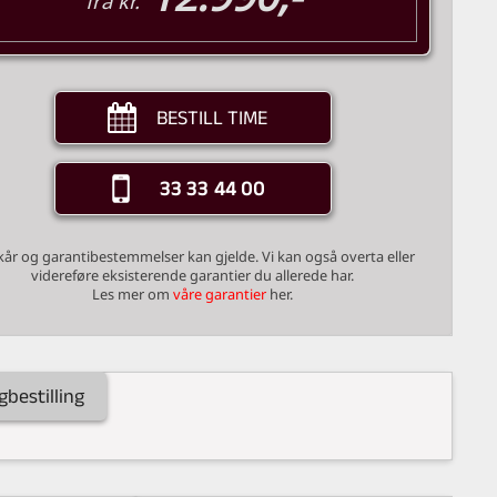
fra kr.
BESTILL TIME
33 33 44 00
lkår og garantibestemmelser kan gjelde. Vi kan også overta eller
videreføre eksisterende garantier du allerede har.
Les mer om
våre garantier
her.
gbestilling