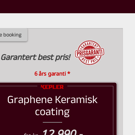
e booking
Garantert best pris!
6 års garanti *
Graphene Keramisk
coating
12.990,-