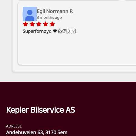
ekstra med ren frontrute og rene tepper 😊 
de 
Egil Normann P.
fikk raskt svar og like raskt oppsett av time. 
Anb
3 months ago
😊
og 
Superfornøyd 🖤👍👏🇧🇻
Kepler Bilservice AS
ADRESSE
Andebuveien 63, 3170 Sem