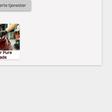
erte tjenester
5.990,-
r Pure
ade