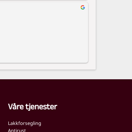
bryr seg om både bilen og kunden. 
efales virkelig til alle som ønsker trygg 
god bilservice.
Våre tjenester
Lakkforsegling
Antirust