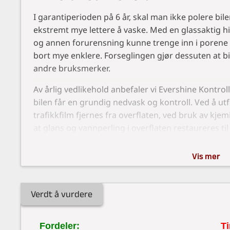
I garantiperioden på 6 år, skal man ikke polere bile
ekstremt mye lettere å vaske. Med en glassaktig hin
og annen forurensning kunne trenge inn i porene 
bort mye enklere. Forseglingen gjør dessuten at bi
andre bruksmerker.
Av årlig vedlikehold anbefaler vi Evershine Kontro
bilen får en grundig nedvask og kontroll. Ved å utfø
trafikkfilm fjernes fra overflaten, ved bruk av kjem
at glans og vannperling i overflaten restaureres til
kontroll av lakken gjøres for å oppdage evt. urege
fugleskit som har ligget litt for lenge på overflaten
Vis mer
og ut stignig, og andre mer utsatte områder som r
6 års garanti
Verdt å vurdere
6 bekymringsfrie år. Vi kaller deg inn til årlig Ever
enkelt vedlikehold og korrigerer uregelmessighete
Fordeler:
Ti