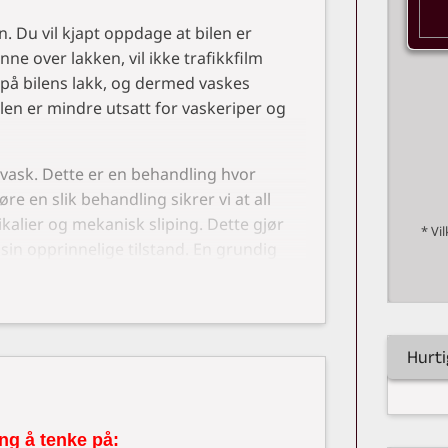
n. Du vil kjapt oppdage at bilen er
ne over lakken, vil ikke trafikkfilm
på bilens lakk, og dermed vaskes
len er mindre utsatt for vaskeriper og
llvask. Dette er en behandling hvor
re en slik behandling sikrer vi at all
ikalier og mekanisk sliping. Dette gjør
* Vi
 sin opprinnelige tilstand. En grundig
lmessigheter, som rester etter
, eller typiske slitasjemerker etter inn
undt drivstoffluke.
Hurti
shine Kontrollvask, hvor vi utfører
r. Utover det kreves kun normal
ng å tenke på: