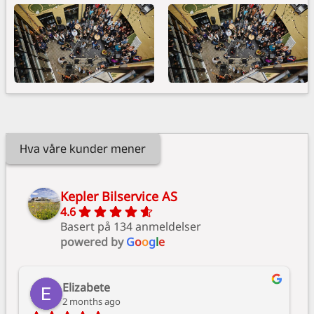
Hva våre kunder mener
Kepler Bilservice AS
4.6
Basert på 134 anmeldelser
powered by
G
o
o
g
l
e
Elizabete
2 months ago