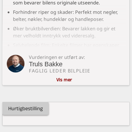
som bevarer bilens originale utseende.
Forhindrer riper og skader: Perfekt mot negler,
belter, nøkler, hundeklør og handleposer.
Øker bruktbilverdien: Bevarer lakken og gir et
mer velholdt inntrykk ved videresalg.
Selvhelende film: Enkelte filmer har egenskaper
som "leger" små riper ved varme.
Vurderingen er utført av:
UV-stabil og slitesterk: Tåler norske værforhold,
Truls Bakke
vask og bruk over tid.
FAGLIG LEDER BILPLEIE
Ingen behov for lakkering: Reduserer behovet
Vis mer
for kostbare lakkreparasjoner.
Ting å tenke på:
Hurtigbestilling
Dekker kun valgte områder: Ikke en full
beskyttelse av hele bilen – men målrettet der det
trengs mest.