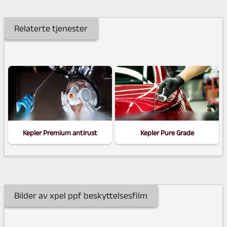
Kan være synlig over tid: På lyse biler eller hvis
filmen ikke vedlikeholdes, kan kanter bli litt
Relaterte tjenester
synlige.
Kvaliteten varierer: Dårlig film kan gulne eller
løsne – profesjonell installasjon er viktig.
Begrenset holdbarhet: Typisk 5–10 år, avhengig
av kvalitet, vedlikehold og eksponering.
15.990,-
fra kr.
11.990,-
kr.
Kepler Premium antirust
Kepler Pure Grade
Bilder av xpel ppf beskyttelsesfilm