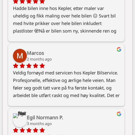
Hadde bilen inne hos Kepler, etter maler var 
uheldig og fikk maling over hele bilen 😑 Svart bil 
med hvite prikker over hele bilen inkludert 
plastlister 🫣Nå er bilen som ny, skinnende ren og 
fin, og takk for det lille ekstra med ren frontrute og 
rene tepper 😊 fikk raskt svar og like raskt oppsett 
Marcos
av time. 😊
2 months ago
Veldig fornøyd med servicen hos Kepler Bilservice. 
Profesjonelle, effektive og ærlige hele veien. Man 
føler seg godt tatt vare på fra første kontakt, og 
arbeidet ble utført raskt og med høy kvalitet. Det er 
tydelig at de bryr seg om både bilen og kunden. 
Anbefales virkelig til alle som ønsker trygg og god 
Egil Normann P.
bilservice.
3 months ago