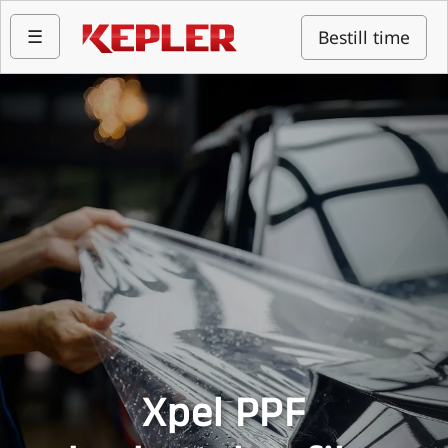
☰
Bestill time
Xpel PPF