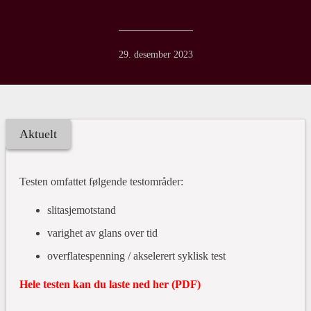
29. desember 2023
Aktuelt
Testen omfattet følgende testområder:
slitasjemotstand
varighet av glans over tid
overflatespenning / akselerert syklisk test
Hele testen kan du laste ned her (PDF)