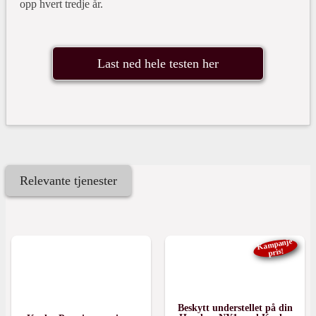
opp hvert tredje år.
Last ned hele testen her
Relevante tjenester
Kampanje
pris!
11.990,-
kr.
Beskytt understellet på din